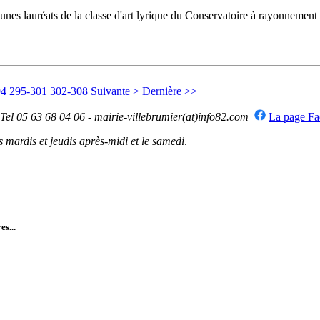
 jeunes lauréats de la classe d'art lyrique du Conservatoire à rayonneme
94
295-301
302-308
Suivante >
Dernière >>
 Tel 05 63 68 04 06 - mairie-villebrumier(at)info82.com
La page F
mardis et jeudis après-midi et le samedi
.
es...