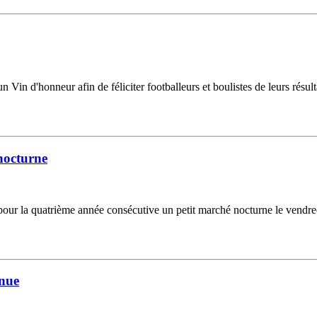
 un Vin d'honneur afin de féliciter footballeurs et boulistes de leurs résu
nocturne
ur la quatrième année consécutive un petit marché nocturne le vendredi
enue