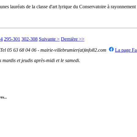
 jeunes lauréats de la classe d'art lyrique du Conservatoire à rayonneme
94
295-301
302-308
Suivante >
Dernière >>
 Tel 05 63 68 04 06 - mairie-villebrumier(at)info82.com
La page F
mardis et jeudis après-midi et le samedi
.
es...