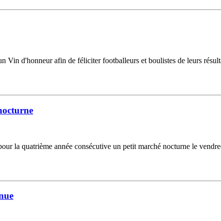
 un Vin d'honneur afin de féliciter footballeurs et boulistes de leurs résu
nocturne
ur la quatrième année consécutive un petit marché nocturne le vendredi
enue