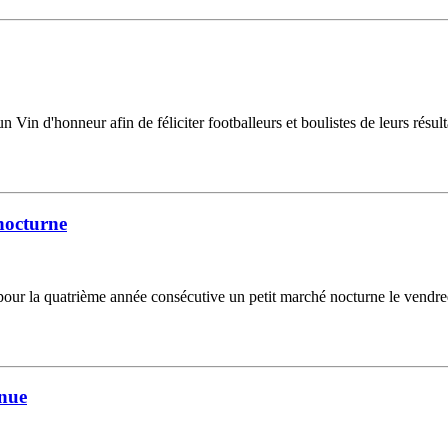
 un Vin d'honneur afin de féliciter footballeurs et boulistes de leurs résu
nocturne
ur la quatrième année consécutive un petit marché nocturne le vendredi
enue