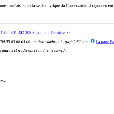
 jeunes lauréats de la classe d'art lyrique du Conservatoire à rayonneme
94
295-301
302-308
Suivante >
Dernière >>
 Tel 05 63 68 04 06 - mairie-villebrumier(at)info82.com
La page F
mardis et jeudis après-midi et le samedi
.
es...