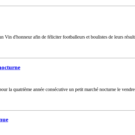
 un Vin d'honneur afin de féliciter footballeurs et boulistes de leurs résu
nocturne
ur la quatrième année consécutive un petit marché nocturne le vendredi
enue