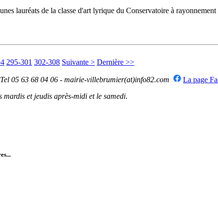
 jeunes lauréats de la classe d'art lyrique du Conservatoire à rayonneme
94
295-301
302-308
Suivante >
Dernière >>
 Tel 05 63 68 04 06 - mairie-villebrumier(at)info82.com
La page F
mardis et jeudis après-midi et le samedi
.
es...