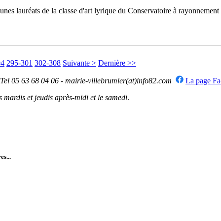
 jeunes lauréats de la classe d'art lyrique du Conservatoire à rayonneme
94
295-301
302-308
Suivante >
Dernière >>
 Tel 05 63 68 04 06 - mairie-villebrumier(at)info82.com
La page F
mardis et jeudis après-midi et le samedi
.
es...