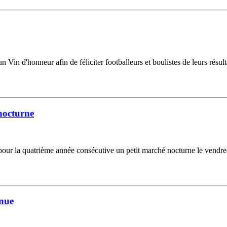
 un Vin d'honneur afin de féliciter footballeurs et boulistes de leurs résu
nocturne
ur la quatrième année consécutive un petit marché nocturne le vendredi
enue