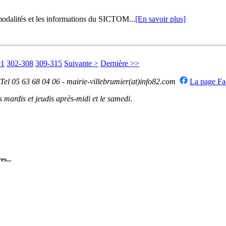
odalités et les informations du SICTOM...
[En savoir plus]
01
302-308
309-315
Suivante >
Dernière >>
 Tel 05 63 68 04 06 - mairie-villebrumier(at)info82.com
La page F
mardis et jeudis après-midi et le samedi
.
es...