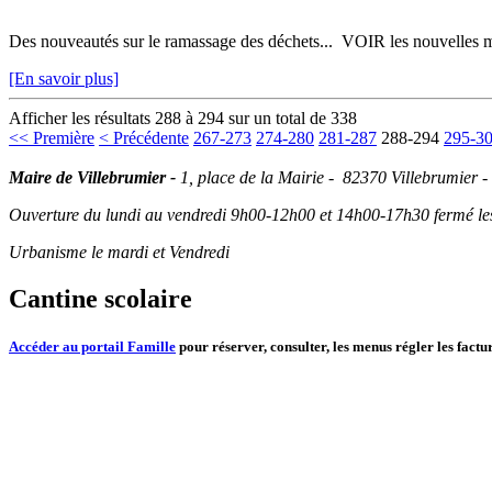
Des nouveautés sur le ramassage des déchets... VOIR les nouvelles m
[En savoir plus]
Afficher les résultats 288 à 294 sur un total de 338
<< Première
< Précédente
267-273
274-280
281-287
288-294
295-3
Maire de Villebrumier -
1, place de la Mairie - 82370 Villebrumier -
Ouverture du lundi au vendredi 9h00-12h00 et 14h00-17h30 fermé les 
Urbanisme le mardi et Vendredi
Cantine scolaire
Accéder au portail Famille
pour réserver, consulter, les menus régler les factur