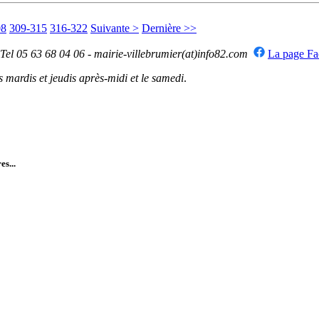
08
309-315
316-322
Suivante >
Dernière >>
 Tel 05 63 68 04 06 - mairie-villebrumier(at)info82.com
La page F
mardis et jeudis après-midi et le samedi
.
es...