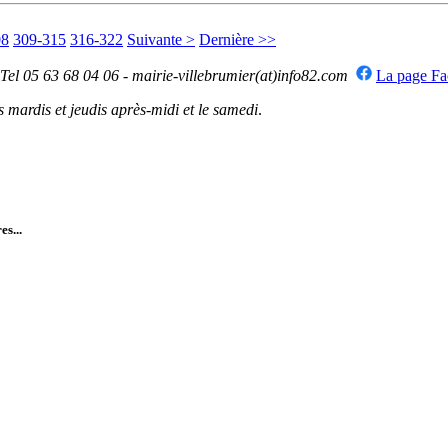
08
309-315
316-322
Suivante >
Dernière >>
 Tel 05 63 68 04 06 - mairie-villebrumier(at)info82.com
La page F
mardis et jeudis après-midi et le samedi
.
es...