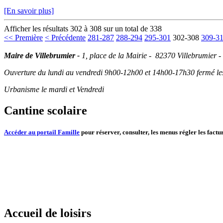
[En savoir plus]
Afficher les résultats 302 à 308 sur un total de 338
<< Première
< Précédente
281-287
288-294
295-301
302-308
309-3
Maire de Villebrumier -
1, place de la Mairie - 82370 Villebrumier -
Ouverture du lundi au vendredi 9h00-12h00 et 14h00-17h30 fermé les 
Urbanisme le mardi et Vendredi
Cantine scolaire
Accéder au portail Famille
pour réserver, consulter, les menus régler les factur
Accueil de loisirs