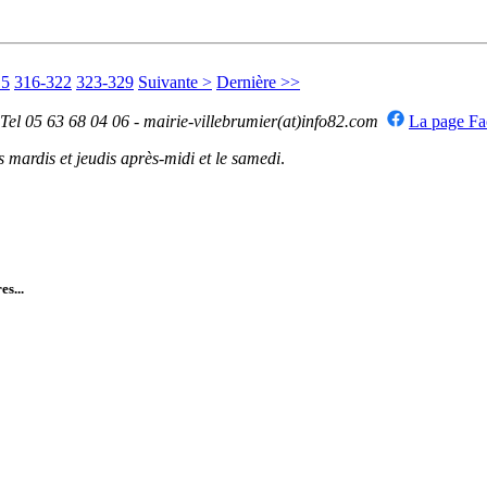
15
316-322
323-329
Suivante >
Dernière >>
 Tel 05 63 68 04 06 - mairie-villebrumier(at)info82.com
La page F
mardis et jeudis après-midi et le samedi
.
es...