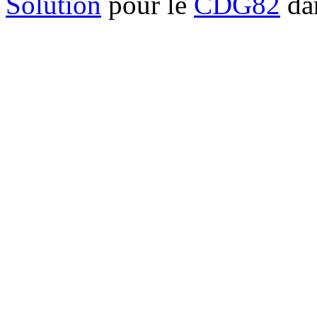
Solution
pour le
CDG82
dan