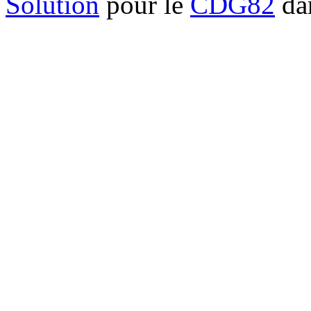
Solution
pour le
CDG82
dan