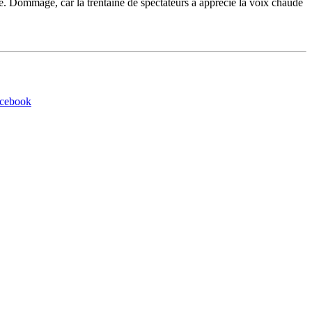
pté. Dommage, car la trentaine de spectateurs a apprécié la voix chaude
acebook