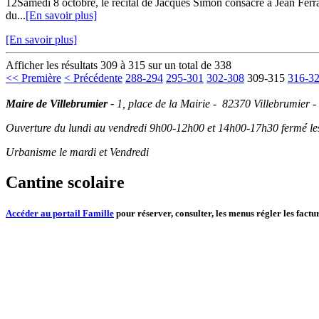
12Samedi 8 octobre, le récital de Jacques Simon consacré à Jean Ferrat
du...
[En savoir plus]
[En savoir plus]
Afficher les résultats 309 à 315 sur un total de 338
<< Première
< Précédente
288-294
295-301
302-308
309-315
316-3
Maire de Villebrumier -
1, place de la Mairie - 82370 Villebrumier -
Ouverture du lundi au vendredi 9h00-12h00 et 14h00-17h30 fermé les 
Urbanisme le mardi et Vendredi
Cantine scolaire
Accéder au portail Famille
pour réserver, consulter, les menus régler les factur