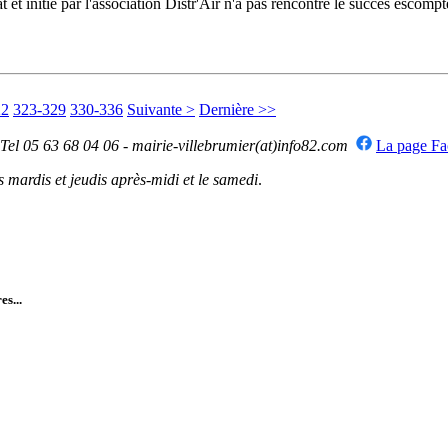
 et initié par l'association Distr'Air n'a pas rencontré le succès escom
22
323-329
330-336
Suivante >
Dernière >>
 Tel 05 63 68 04 06 - mairie-villebrumier(at)info82.com
La page F
mardis et jeudis après-midi et le samedi
.
es...