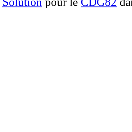
Solution
pour le
CDG82
dan