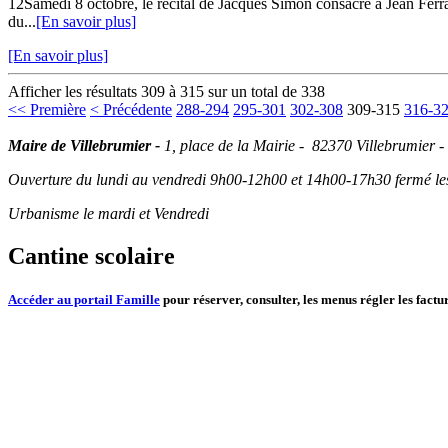
12Samedi 8 octobre, le récital de Jacques Simon consacré à Jean Ferrat
du...
[En savoir plus]
[En savoir plus]
Afficher les résultats 309 à 315 sur un total de 338
<< Première
< Précédente
288-294
295-301
302-308
309-315
316-3
Maire de Villebrumier -
1, place de la Mairie - 82370 Villebrumier -
Ouverture du lundi au vendredi 9h00-12h00 et 14h00-17h30 fermé les 
Urbanisme le mardi et Vendredi
Cantine scolaire
Accéder au portail Famille
pour réserver, consulter, les menus régler les factur