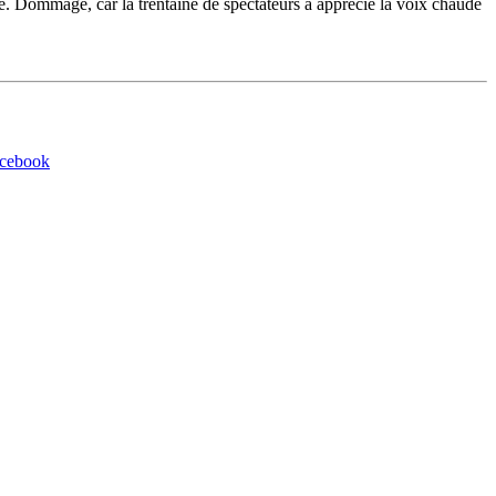
pté. Dommage, car la trentaine de spectateurs a apprécié la voix chaude
acebook