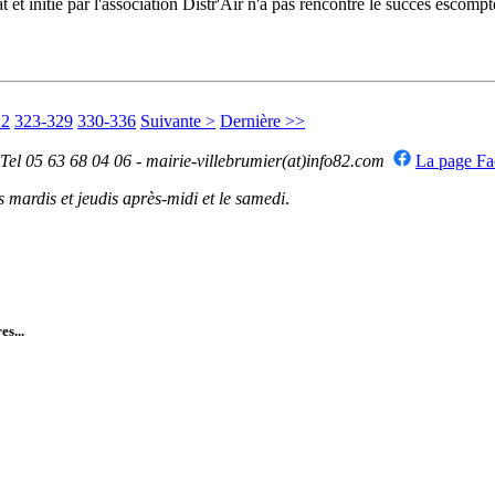
 et initié par l'association Distr'Air n'a pas rencontré le succès escom
22
323-329
330-336
Suivante >
Dernière >>
 Tel 05 63 68 04 06 - mairie-villebrumier(at)info82.com
La page F
mardis et jeudis après-midi et le samedi
.
es...