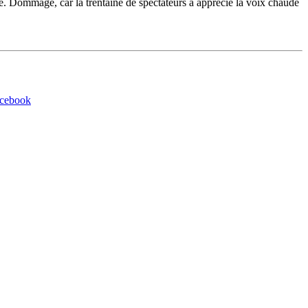
pté. Dommage, car la trentaine de spectateurs a apprécié la voix chaude
acebook