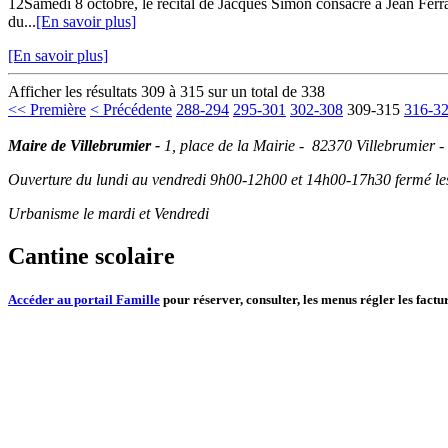
12Samedi 8 octobre, le récital de Jacques Simon consacré à Jean Ferrat
du...
[En savoir plus]
[En savoir plus]
Afficher les résultats 309 à 315 sur un total de 338
<< Première
< Précédente
288-294
295-301
302-308
309-315
316-3
Maire de Villebrumier -
1, place de la Mairie - 82370 Villebrumier -
Ouverture du lundi au vendredi 9h00-12h00 et 14h00-17h30 fermé les 
Urbanisme le mardi et Vendredi
Cantine scolaire
Accéder au portail Famille
pour réserver, consulter, les menus régler les factur