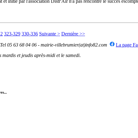
 et initié par l'association Distr'Air n'a pas rencontré le succès escom
22
323-329
330-336
Suivante >
Dernière >>
 Tel 05 63 68 04 06 - mairie-villebrumier(at)info82.com
La page F
mardis et jeudis après-midi et le samedi
.
es...