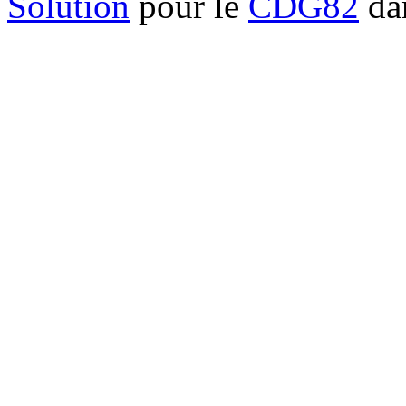
Solution
pour le
CDG82
dan