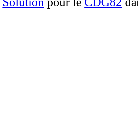
Solution
pour le
CDG82
dan