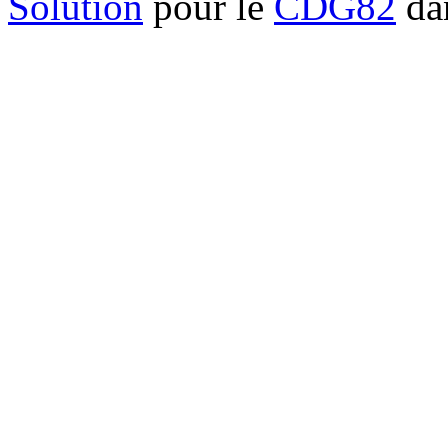
Solution
pour le
CDG82
dan