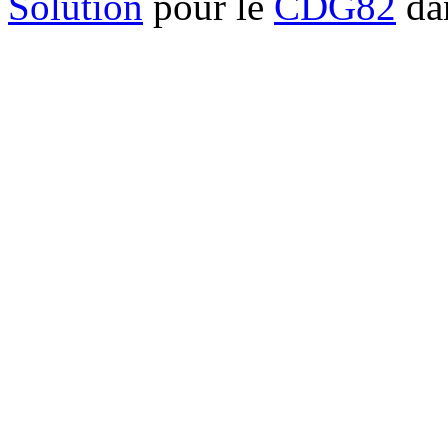
Solution
pour le
CDG82
dan