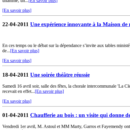
unanime, un...
[En savoir plus]
[En savoir plus]
22-04-2011
Une expérience innovante à la Maison de r
En ces temps ou le débat sur la dépendance s’invite aux tables minist
de...
[En savoir plus]
[En savoir plus]
18-04-2011
Une soirée théâtre réussie
Samedi 16 avril soir, salle des fêtes, la chorale intercommunale 'La Clé
recevait en effet...
[En savoir plus]
[En savoir plus]
01-04-2011
Chaufferie au bois : un visite qui donne des
Vendredi 1er avril, M. Astoul et MM Marty, Garros et Fayemendy ont 