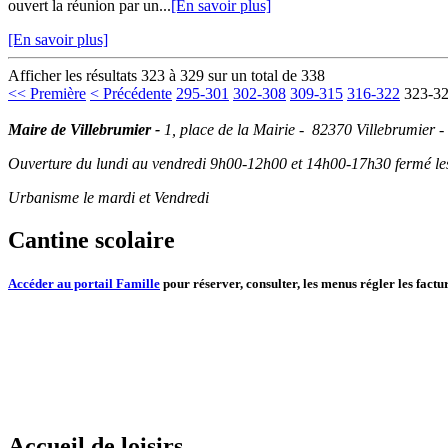
ouvert la réunion par un...
[En savoir plus]
[En savoir plus]
Afficher les résultats 323 à 329 sur un total de 338
<< Première
< Précédente
295-301
302-308
309-315
316-322
323-3
Maire de Villebrumier -
1, place de la Mairie - 82370 Villebrumier -
Ouverture du lundi au vendredi 9h00-12h00 et 14h00-17h30 fermé les 
Urbanisme le mardi et Vendredi
Cantine scolaire
Accéder au portail Famille
pour réserver, consulter, les menus régler les factur
Accueil de loisirs