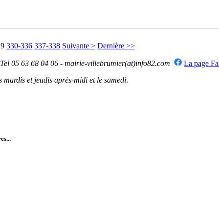
29
330-336
337-338
Suivante >
Dernière >>
 Tel 05 63 68 04 06 - mairie-villebrumier(at)info82.com
La page F
mardis et jeudis après-midi et le samedi
.
es...