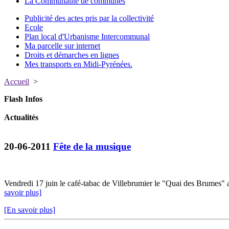
La Communauté de communes
Publicité des actes pris par la collectivité
Ecole
Plan local d'Urbanisme Intercommunal
Ma parcelle sur internet
Droits et démarches en lignes
Mes transports en Midi-Pyrénées.
Accueil
>
Flash Infos
Actualités
20-06-2011
Fête de la musique
Vendredi 17 juin le café-tabac de Villebrumier le "Quai des Brumes" a o
savoir plus]
[En savoir plus]