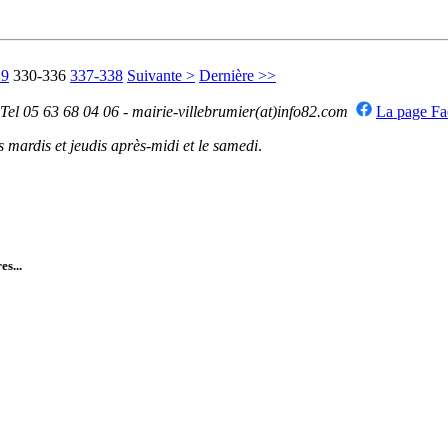
29
330-336
337-338
Suivante >
Dernière >>
 Tel 05 63 68 04 06 - mairie-villebrumier(at)info82.com
La page F
mardis et jeudis après-midi et le samedi
.
es...