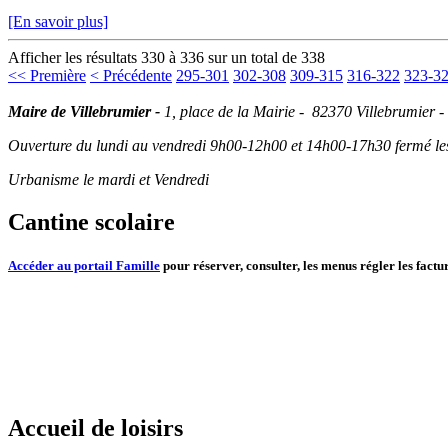
[En savoir plus]
Afficher les résultats 330 à 336 sur un total de 338
<< Première
< Précédente
295-301
302-308
309-315
316-322
323-3
Maire de Villebrumier -
1, place de la Mairie - 82370 Villebrumier -
Ouverture du lundi au vendredi 9h00-12h00 et 14h00-17h30 fermé les 
Urbanisme le mardi et Vendredi
Cantine scolaire
Accéder au portail Famille
pour réserver, consulter, les menus régler les factur
Accueil de loisirs