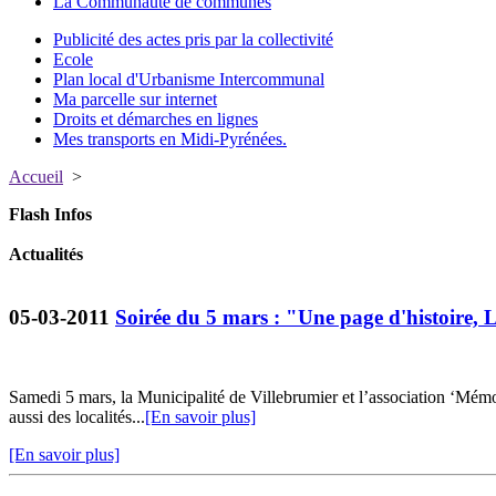
La Communauté de communes
Publicité des actes pris par la collectivité
Ecole
Plan local d'Urbanisme Intercommunal
Ma parcelle sur internet
Droits et démarches en lignes
Mes transports en Midi-Pyrénées.
Accueil
>
Flash Infos
Actualités
05-03-2011
Soirée du 5 mars : "Une page d'histoire, 
Samedi 5 mars, la Municipalité de Villebrumier et l’association ‘Mém
aussi des localités...
[En savoir plus]
[En savoir plus]