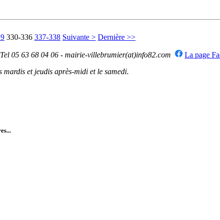
29
330-336
337-338
Suivante >
Dernière >>
 Tel 05 63 68 04 06 - mairie-villebrumier(at)info82.com
La page F
mardis et jeudis après-midi et le samedi
.
es...