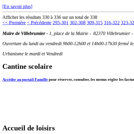
[En savoir plus]
Afficher les résultats 330 à 336 sur un total de 338
<< Première
< Précédente
295-301
302-308
309-315
316-322
323-3
Maire de Villebrumier -
1, place de la Mairie - 82370 Villebrumier -
Ouverture du lundi au vendredi 9h00-12h00 et 14h00-17h30 fermé les 
Urbanisme le mardi et Vendredi
Cantine scolaire
Accéder au portail Famille
pour réserver, consulter, les menus régler les factur
Accueil de loisirs