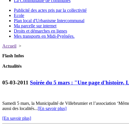
La Communauté de communes
Publicité des actes pris par la collectivité
Ecole
Plan local d'Urbanisme Intercommunal
Ma parcelle sur internet
Droits et démarches en lignes
Mes transports en Midi-Pyrénées.
Accueil
>
Flash Infos
Actualités
05-03-2011
Soirée du 5 mars : "Une page d'histoire, 
Samedi 5 mars, la Municipalité de Villebrumier et l’association ‘Mém
aussi des localités...
[En savoir plus]
[En savoir plus]