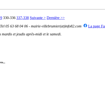
29
330-336
337-338
Suivante >
Dernière >>
 Tel 05 63 68 04 06 - mairie-villebrumier(at)info82.com
La page F
mardis et jeudis après-midi et le samedi
.
es...