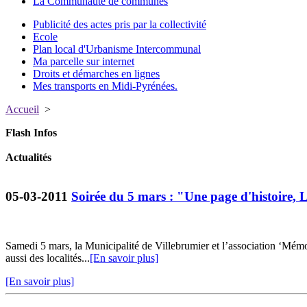
La Communauté de communes
Publicité des actes pris par la collectivité
Ecole
Plan local d'Urbanisme Intercommunal
Ma parcelle sur internet
Droits et démarches en lignes
Mes transports en Midi-Pyrénées.
Accueil
>
Flash Infos
Actualités
05-03-2011
Soirée du 5 mars : "Une page d'histoire, 
Samedi 5 mars, la Municipalité de Villebrumier et l’association ‘Mém
aussi des localités...
[En savoir plus]
[En savoir plus]