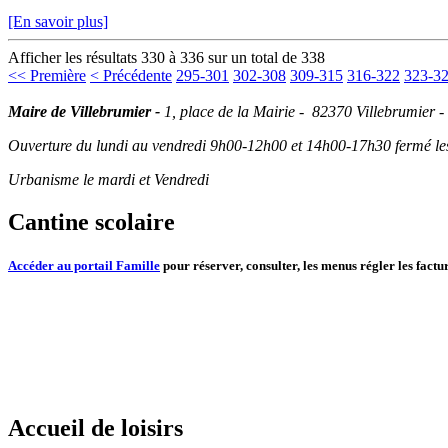
[En savoir plus]
Afficher les résultats 330 à 336 sur un total de 338
<< Première
< Précédente
295-301
302-308
309-315
316-322
323-3
Maire de Villebrumier -
1, place de la Mairie - 82370 Villebrumier -
Ouverture du lundi au vendredi 9h00-12h00 et 14h00-17h30 fermé les 
Urbanisme le mardi et Vendredi
Cantine scolaire
Accéder au portail Famille
pour réserver, consulter, les menus régler les factur
Accueil de loisirs