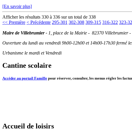
[En savoir plus]
Afficher les résultats 330 à 336 sur un total de 338
<< Première
< Précédente
295-301
302-308
309-315
316-322
323-3
Maire de Villebrumier -
1, place de la Mairie - 82370 Villebrumier -
Ouverture du lundi au vendredi 9h00-12h00 et 14h00-17h30 fermé les 
Urbanisme le mardi et Vendredi
Cantine scolaire
Accéder au portail Famille
pour réserver, consulter, les menus régler les factur
Accueil de loisirs