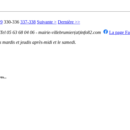
29
330-336
337-338
Suivante >
Dernière >>
 Tel 05 63 68 04 06 - mairie-villebrumier(at)info82.com
La page F
mardis et jeudis après-midi et le samedi
.
es...