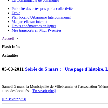
La Communauté de communes
Publicité des actes pris par la collectivité
Ecole
Plan local d'Urbanisme Intercommunal
Ma parcelle sur internet
Droits et démarches en lignes
Mes transports en Midi-Pyrénées.
Accueil
>
Flash Infos
Actualités
05-03-2011
Soirée du 5 mars : "Une page d'histoire, 
Samedi 5 mars, la Municipalité de Villebrumier et l’association ‘Mém
aussi des localités...
[En savoir plus]
[En savoir plus]