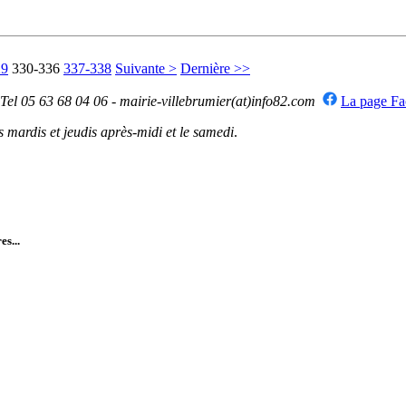
29
330-336
337-338
Suivante >
Dernière >>
 Tel 05 63 68 04 06 - mairie-villebrumier(at)info82.com
La page F
mardis et jeudis après-midi et le samedi
.
es...