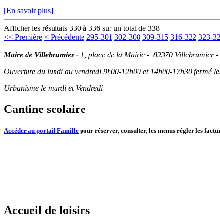
[En savoir plus]
Afficher les résultats 330 à 336 sur un total de 338
<< Première
< Précédente
295-301
302-308
309-315
316-322
323-3
Maire de Villebrumier -
1, place de la Mairie - 82370 Villebrumier -
Ouverture du lundi au vendredi 9h00-12h00 et 14h00-17h30 fermé les 
Urbanisme le mardi et Vendredi
Cantine scolaire
Accéder au portail Famille
pour réserver, consulter, les menus régler les factur
Accueil de loisirs