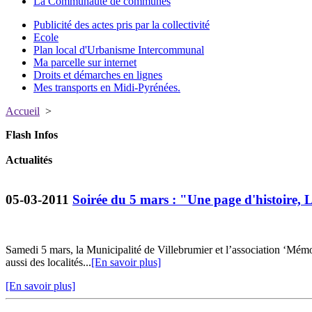
La Communauté de communes
Publicité des actes pris par la collectivité
Ecole
Plan local d'Urbanisme Intercommunal
Ma parcelle sur internet
Droits et démarches en lignes
Mes transports en Midi-Pyrénées.
Accueil
>
Flash Infos
Actualités
05-03-2011
Soirée du 5 mars : "Une page d'histoire, 
Samedi 5 mars, la Municipalité de Villebrumier et l’association ‘Mém
aussi des localités...
[En savoir plus]
[En savoir plus]