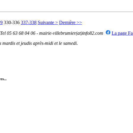
29
330-336
337-338
Suivante >
Dernière >>
 Tel 05 63 68 04 06 - mairie-villebrumier(at)info82.com
La page F
mardis et jeudis après-midi et le samedi
.
es...