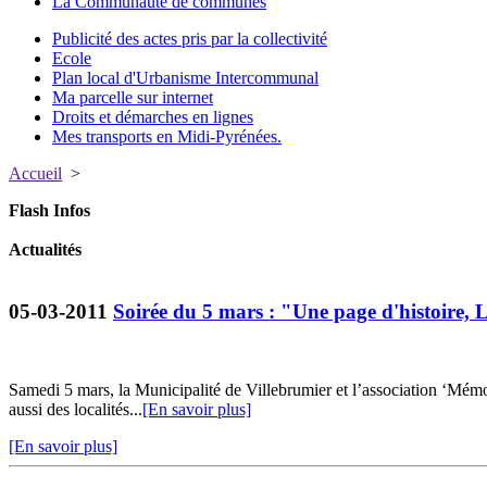
La Communauté de communes
Publicité des actes pris par la collectivité
Ecole
Plan local d'Urbanisme Intercommunal
Ma parcelle sur internet
Droits et démarches en lignes
Mes transports en Midi-Pyrénées.
Accueil
>
Flash Infos
Actualités
05-03-2011
Soirée du 5 mars : "Une page d'histoire, 
Samedi 5 mars, la Municipalité de Villebrumier et l’association ‘Mém
aussi des localités...
[En savoir plus]
[En savoir plus]