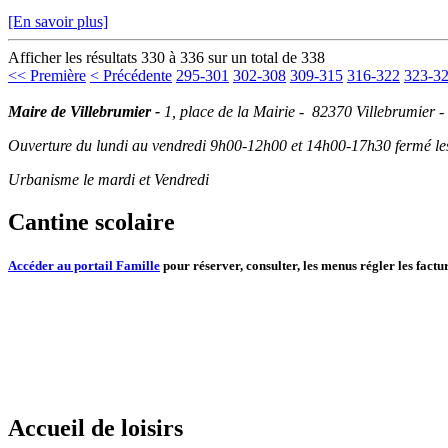
[En savoir plus]
Afficher les résultats 330 à 336 sur un total de 338
<< Première
< Précédente
295-301
302-308
309-315
316-322
323-3
Maire de Villebrumier -
1, place de la Mairie - 82370 Villebrumier -
Ouverture du lundi au vendredi 9h00-12h00 et 14h00-17h30 fermé les 
Urbanisme le mardi et Vendredi
Cantine scolaire
Accéder au portail Famille
pour réserver, consulter, les menus régler les factur
Accueil de loisirs