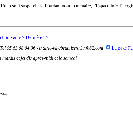
e Réno sont suspendues. Pourtant notre partenaire, l’Espace Info Ener
63
Suivante >
Dernière >>
 Tel 05 63 68 04 06 - mairie-villebrumier(at)info82.com
La page F
mardis et jeudis après-midi et le samedi
.
es...