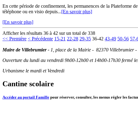
En cette période de confinement, les permanences de la Plateforme d
téléphone ou en visio depuis...
[En savoir plus]
[En savoir plus]
Afficher les résultats 36 à 42 sur un total de 338
<< Première
< Précédente
15-21
22-28
29-35
36-42
43-49
50-56
57-
Maire de Villebrumier -
1, place de la Mairie - 82370 Villebrumier -
Ouverture du lundi au vendredi 9h00-12h00 et 14h00-17h30 fermé les 
Urbanisme le mardi et Vendredi
Cantine scolaire
Accéder au portail Famille
pour réserver, consulter, les menus régler les factur