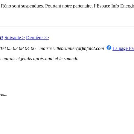
e Réno sont suspendues. Pourtant notre partenaire, l’Espace Info Ener
63
Suivante >
Dernière >>
 Tel 05 63 68 04 06 - mairie-villebrumier(at)info82.com
La page F
mardis et jeudis après-midi et le samedi
.
es...