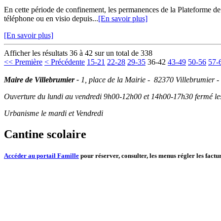
En cette période de confinement, les permanences de la Plateforme d
téléphone ou en visio depuis...
[En savoir plus]
[En savoir plus]
Afficher les résultats 36 à 42 sur un total de 338
<< Première
< Précédente
15-21
22-28
29-35
36-42
43-49
50-56
57-
Maire de Villebrumier -
1, place de la Mairie - 82370 Villebrumier -
Ouverture du lundi au vendredi 9h00-12h00 et 14h00-17h30 fermé les 
Urbanisme le mardi et Vendredi
Cantine scolaire
Accéder au portail Famille
pour réserver, consulter, les menus régler les factur