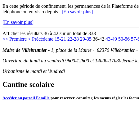
En cette période de confinement, les permanences de la Plateforme d
téléphone ou en visio depuis...
[En savoir plus]
[En savoir plus]
Afficher les résultats 36 à 42 sur un total de 338
<< Première
< Précédente
15-21
22-28
29-35
36-42
43-49
50-56
57-
Maire de Villebrumier -
1, place de la Mairie - 82370 Villebrumier -
Ouverture du lundi au vendredi 9h00-12h00 et 14h00-17h30 fermé les 
Urbanisme le mardi et Vendredi
Cantine scolaire
Accéder au portail Famille
pour réserver, consulter, les menus régler les factur