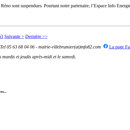
e Réno sont suspendues. Pourtant notre partenaire, l’Espace Info Ener
63
Suivante >
Dernière >>
 Tel 05 63 68 04 06 - mairie-villebrumier(at)info82.com
La page F
mardis et jeudis après-midi et le samedi
.
es...