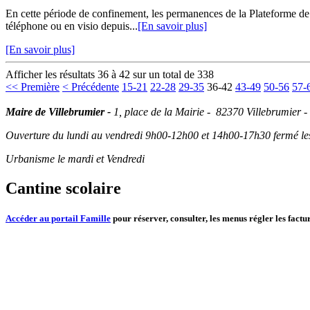
En cette période de confinement, les permanences de la Plateforme d
téléphone ou en visio depuis...
[En savoir plus]
[En savoir plus]
Afficher les résultats 36 à 42 sur un total de 338
<< Première
< Précédente
15-21
22-28
29-35
36-42
43-49
50-56
57-
Maire de Villebrumier -
1, place de la Mairie - 82370 Villebrumier -
Ouverture du lundi au vendredi 9h00-12h00 et 14h00-17h30 fermé les 
Urbanisme le mardi et Vendredi
Cantine scolaire
Accéder au portail Famille
pour réserver, consulter, les menus régler les factur