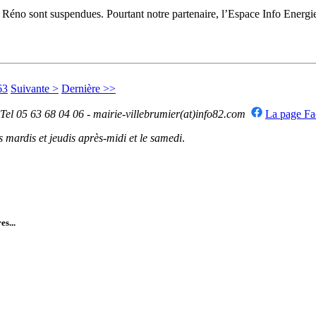
e Réno sont suspendues. Pourtant notre partenaire, l’Espace Info Ener
63
Suivante >
Dernière >>
 Tel 05 63 68 04 06 - mairie-villebrumier(at)info82.com
La page F
mardis et jeudis après-midi et le samedi
.
es...