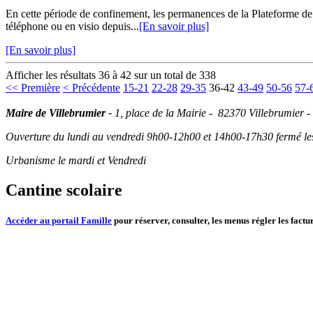
En cette période de confinement, les permanences de la Plateforme d
téléphone ou en visio depuis...
[En savoir plus]
[En savoir plus]
Afficher les résultats 36 à 42 sur un total de 338
<< Première
< Précédente
15-21
22-28
29-35
36-42
43-49
50-56
57-
Maire de Villebrumier -
1, place de la Mairie - 82370 Villebrumier -
Ouverture du lundi au vendredi 9h00-12h00 et 14h00-17h30 fermé les 
Urbanisme le mardi et Vendredi
Cantine scolaire
Accéder au portail Famille
pour réserver, consulter, les menus régler les factur