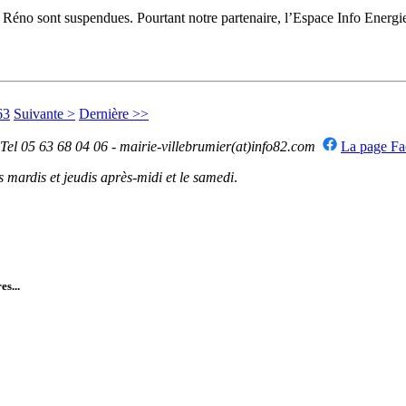
e Réno sont suspendues. Pourtant notre partenaire, l’Espace Info Ener
63
Suivante >
Dernière >>
 Tel 05 63 68 04 06 - mairie-villebrumier(at)info82.com
La page F
mardis et jeudis après-midi et le samedi
.
es...