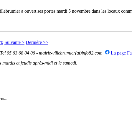
ebrumier a ouvert ses portes mardi 5 novembre dans les locaux commerc
70
Suivante >
Dernière >>
 Tel 05 63 68 04 06 - mairie-villebrumier(at)info82.com
La page F
mardis et jeudis après-midi et le samedi
.
es...