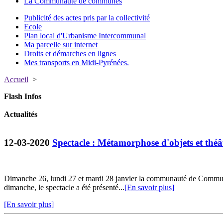
La Communauté de communes
Publicité des actes pris par la collectivité
Ecole
Plan local d'Urbanisme Intercommunal
Ma parcelle sur internet
Droits et démarches en lignes
Mes transports en Midi-Pyrénées.
Accueil
>
Flash Infos
Actualités
12-03-2020
Spectacle : Métamorphose d'objets et thé
Dimanche 26, lundi 27 et mardi 28 janvier la communauté de Commun
dimanche, le spectacle a été présenté...
[En savoir plus]
[En savoir plus]