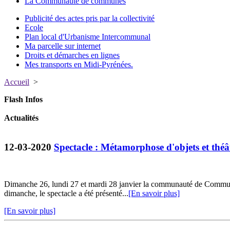
La Communauté de communes
Publicité des actes pris par la collectivité
Ecole
Plan local d'Urbanisme Intercommunal
Ma parcelle sur internet
Droits et démarches en lignes
Mes transports en Midi-Pyrénées.
Accueil
>
Flash Infos
Actualités
12-03-2020
Spectacle : Métamorphose d'objets et thé
Dimanche 26, lundi 27 et mardi 28 janvier la communauté de Commun
dimanche, le spectacle a été présenté...
[En savoir plus]
[En savoir plus]