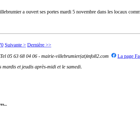
ebrumier a ouvert ses portes mardi 5 novembre dans les locaux commerc
70
Suivante >
Dernière >>
 Tel 05 63 68 04 06 - mairie-villebrumier(at)info82.com
La page F
mardis et jeudis après-midi et le samedi
.
es...