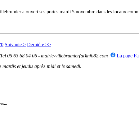
ebrumier a ouvert ses portes mardi 5 novembre dans les locaux commerc
70
Suivante >
Dernière >>
 Tel 05 63 68 04 06 - mairie-villebrumier(at)info82.com
La page F
mardis et jeudis après-midi et le samedi
.
es...