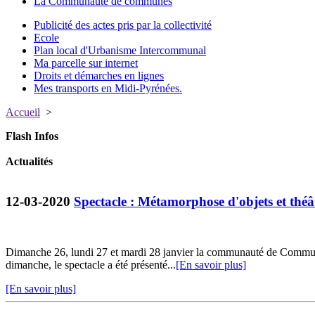
La Communauté de communes
Publicité des actes pris par la collectivité
Ecole
Plan local d'Urbanisme Intercommunal
Ma parcelle sur internet
Droits et démarches en lignes
Mes transports en Midi-Pyrénées.
Accueil
>
Flash Infos
Actualités
12-03-2020
Spectacle : Métamorphose d'objets et thé
Dimanche 26, lundi 27 et mardi 28 janvier la communauté de Commun
dimanche, le spectacle a été présenté...
[En savoir plus]
[En savoir plus]