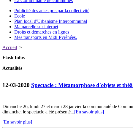
La Communauté de communes
Publicité des actes pris par la collectivité
Ecole
Plan local d'Urbanisme Intercommunal
Ma parcelle sur internet
Droits et démarches en lignes
Mes transports en Midi-Pyrénées.
Accueil
>
Flash Infos
Actualités
12-03-2020
Spectacle : Métamorphose d'objets et thé
Dimanche 26, lundi 27 et mardi 28 janvier la communauté de Commun
dimanche, le spectacle a été présenté...
[En savoir plus]
[En savoir plus]