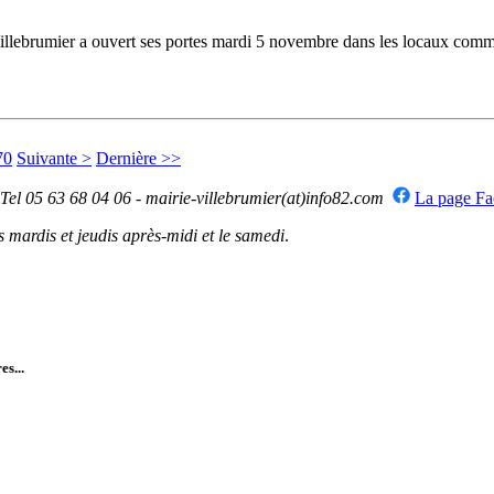
ebrumier a ouvert ses portes mardi 5 novembre dans les locaux commerc
70
Suivante >
Dernière >>
 Tel 05 63 68 04 06 - mairie-villebrumier(at)info82.com
La page F
mardis et jeudis après-midi et le samedi
.
es...