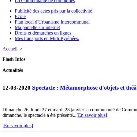
La Communauté de communes
Publicité des actes pris par la collectivité
Ecole
Plan local d'Urbanisme Intercommunal
Ma parcelle sur internet
Droits et démarches en lignes
Mes transports en Midi-Pyrénées.
Accueil
>
Flash Infos
Actualités
12-03-2020
Spectacle : Métamorphose d'objets et thé
Dimanche 26, lundi 27 et mardi 28 janvier la communauté de Commun
dimanche, le spectacle a été présenté...
[En savoir plus]
[En savoir plus]