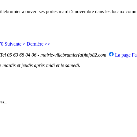
ebrumier a ouvert ses portes mardi 5 novembre dans les locaux commerc
70
Suivante >
Dernière >>
 Tel 05 63 68 04 06 - mairie-villebrumier(at)info82.com
La page F
mardis et jeudis après-midi et le samedi
.
es...