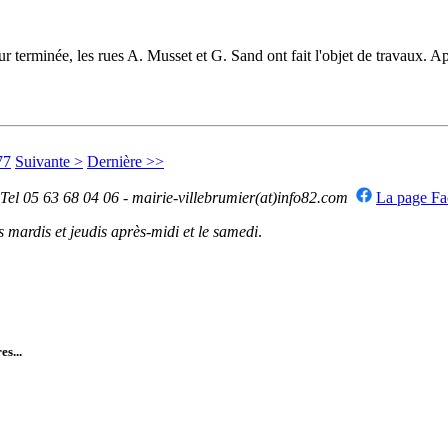
terminée, les rues A. Musset et G. Sand ont fait l'objet de travaux. Ap
77
Suivante >
Dernière >>
 Tel 05 63 68 04 06 - mairie-villebrumier(at)info82.com
La page F
mardis et jeudis après-midi et le samedi
.
es...