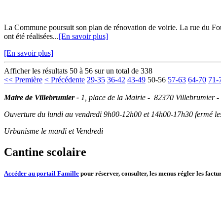
La Commune poursuit son plan de rénovation de voirie. La rue du Four 
ont été réalisées...
[En savoir plus]
[En savoir plus]
Afficher les résultats 50 à 56 sur un total de 338
<< Première
< Précédente
29-35
36-42
43-49
50-56
57-63
64-70
71-
Maire de Villebrumier -
1, place de la Mairie - 82370 Villebrumier -
Ouverture du lundi au vendredi 9h00-12h00 et 14h00-17h30 fermé les 
Urbanisme le mardi et Vendredi
Cantine scolaire
Accéder au portail Famille
pour réserver, consulter, les menus régler les factur