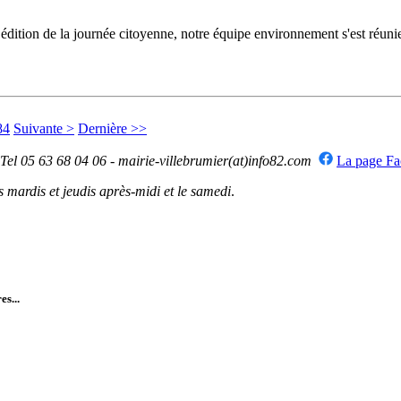
dition de la journée citoyenne, notre équipe environnement s'est réunie
84
Suivante >
Dernière >>
 Tel 05 63 68 04 06 - mairie-villebrumier(at)info82.com
La page F
mardis et jeudis après-midi et le samedi
.
es...