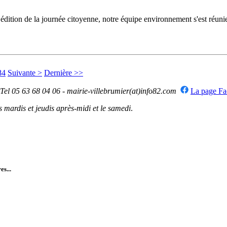
dition de la journée citoyenne, notre équipe environnement s'est réunie
84
Suivante >
Dernière >>
 Tel 05 63 68 04 06 - mairie-villebrumier(at)info82.com
La page F
mardis et jeudis après-midi et le samedi
.
es...