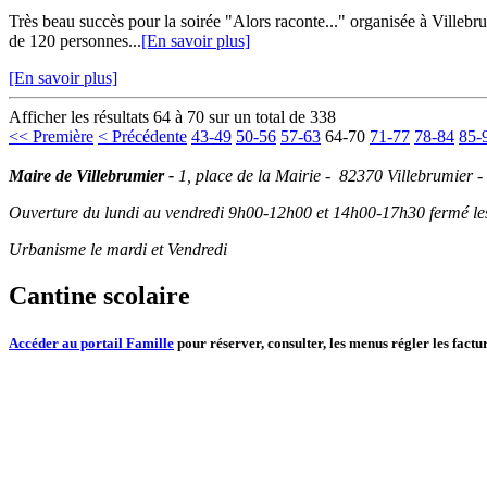
Très beau succès pour la soirée "Alors raconte..." organisée à Vill
de 120 personnes...
[En savoir plus]
[En savoir plus]
Afficher les résultats 64 à 70 sur un total de 338
<< Première
< Précédente
43-49
50-56
57-63
64-70
71-77
78-84
85-
Maire de Villebrumier -
1, place de la Mairie - 82370 Villebrumier -
Ouverture du lundi au vendredi 9h00-12h00 et 14h00-17h30 fermé les 
Urbanisme le mardi et Vendredi
Cantine scolaire
Accéder au portail Famille
pour réserver, consulter, les menus régler les factur