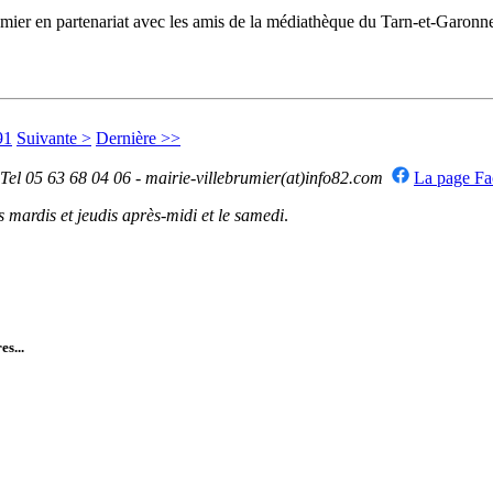
ebrumier en partenariat avec les amis de la médiathèque du Tarn-et-G
91
Suivante >
Dernière >>
 Tel 05 63 68 04 06 - mairie-villebrumier(at)info82.com
La page F
mardis et jeudis après-midi et le samedi
.
es...