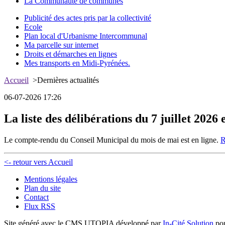
La Communauté de communes
Publicité des actes pris par la collectivité
Ecole
Plan local d'Urbanisme Intercommunal
Ma parcelle sur internet
Droits et démarches en lignes
Mes transports en Midi-Pyrénées.
Accueil
>Dernières actualités
06-07-2026 17:26
La liste des délibérations du 7 juillet 2026
Le compte-rendu du Conseil Municipal du mois de mai est en ligne.
R
<- retour vers Accueil
Mentions légales
Plan du site
Contact
Flux RSS
Site généré avec le CMS UTOPIA développé par
In-Cité Solution
pou